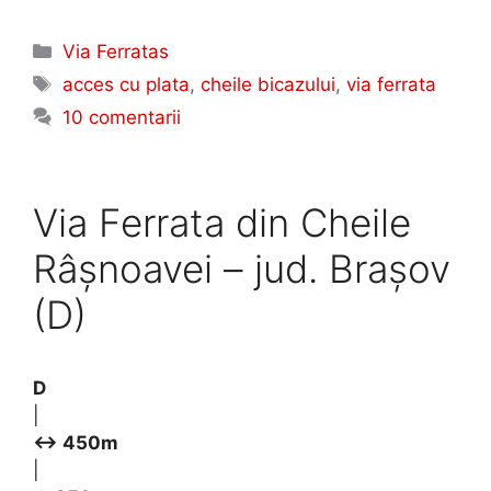
Categorii
Via Ferratas
Etichete
acces cu plata
,
cheile bicazului
,
via ferrata
10 comentarii
Via Ferrata din Cheile
Râșnoavei – jud. Brașov
(D)
D
|
↔ 450m
|