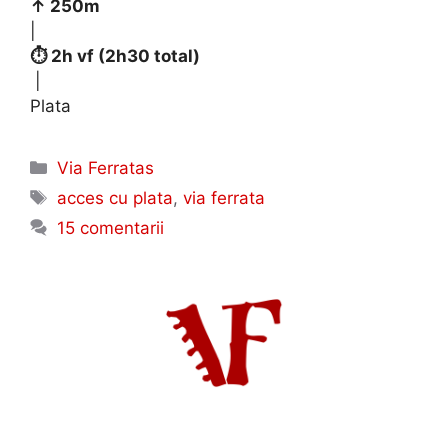
↑ 250m
|
⏱ 2h vf (2h30 total)
|
Plata
Categorii
Via Ferratas
Etichete
acces cu plata
,
via ferrata
15 comentarii