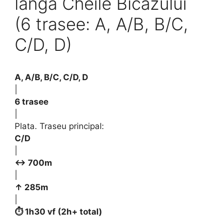
lângă Cheile Bicazului
(6 trasee: A, A/B, B/C,
C/D, D)
A, A/B, B/C, C/D, D
|
6 trasee
|
Plata. Traseu principal:
C/D
|
↔ 700m
|
↑ 285m
|
⏱ 1h30 vf (2h+ total)