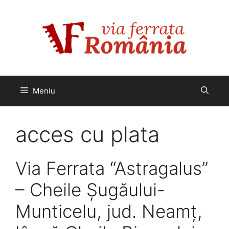
Sari
la
conținut
Meniu
acces cu plata
Via Ferrata “Astragalus”
– Cheile Șugăului-
Munticelu, jud. Neamț,